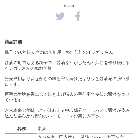
share
商品詳細
銚子で70年続く老舗の煎餅屋、ぬれ煎餅のイシガミさん
醤油の町でもある銚子で、醤油を活かしたぬれ煎餅を作り続ける
イシガミさんのぬれ煎餅
発売当初より昔ながらの味を守り続けたキリッと醤油感の強い濃
口です。
厚手の生地を香ばしく焼き上げ職人の手仕事で秘伝の醤油をつけ
ています。
お米本来の美味しさが味わえる中心部分と、しっとり醤油が染み
込んだ柔らかな部分のハーモニーをお楽しみ下さい。
名称
米菓
うるち米（国内産）、醤油（小麦・大豆を含