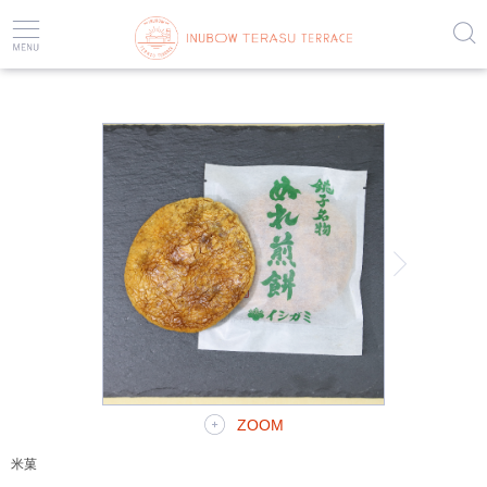
HOME
お菓子
米菓
ぬれ煎餅 / イシガミ
ZOOM
米菓