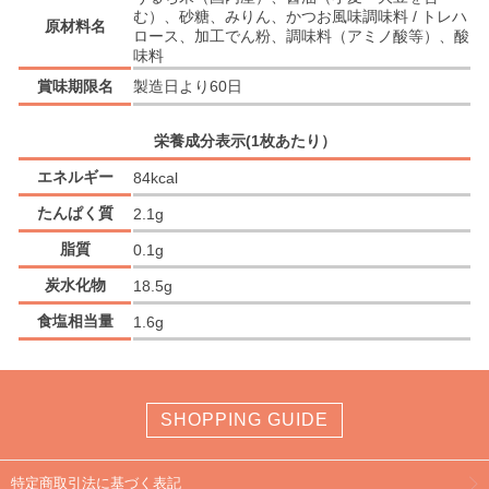
む）、砂糖、みりん、かつお風味調味料 / トレハ
原材料名
ロース、加工でん粉、調味料（アミノ酸等）、酸
味料
賞味期限名
製造日より60日
栄養成分表示(1枚あたり）
エネルギー
84kcal
たんぱく質
2.1g
脂質
0.1g
炭水化物
18.5g
食塩相当量
1.6g
SHOPPING GUIDE
特定商取引法に基づく表記