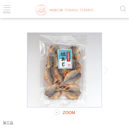
HOME
海産物
加工品
こんがり 焼あじ
ZOOM
加工品