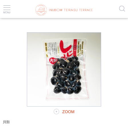
HOME
海産物
貝類
【常温真空パック】 しじみ ~大粒~
ZOOM
貝類