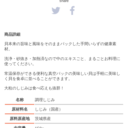
share
商品詳細
貝本来の旨味と風味をそのままパックした手間いらずの健康素
材。
洗浄・砂抜き・加熱済なので中のエキスごと、まるごとお料理に
使ってください。
常温保存ができる便利な真空パックの美味しい貝は手軽に美味し
く貝を食卓に並べることができます。
大粒のしじみは食べ応えも抜群！
名称
調理しじみ
原材料名
しじみ（国産）
原料原産地
茨城県産