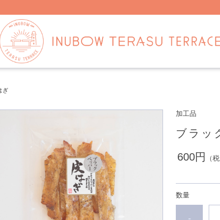
はぎ
加工品
ブラッ
600円
（税
数量
-