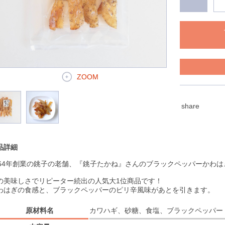
ZOOM
share
品詳細
964年創業の銚子の老舗、『銚子たかね』さんのブラックペッパーかわは
の美味しさでリピーター続出の人気大1位商品です！
わはぎの食感と、ブラックペッパーのピリ辛風味があとを引きます。
原材料名
カワハギ、砂糖、食塩、ブラックペッパー