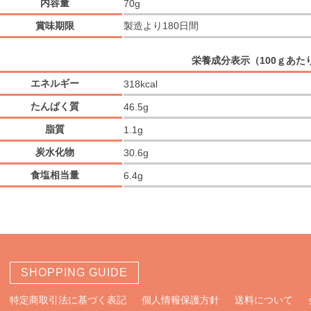
内容量
70g
賞味期限
製造より180日間
栄養成分表示（100ｇあた
エネルギー
318kcal
たんぱく質
46.5g
脂質
1.1g
炭水化物
30.6g
食塩相当量
6.4g
SHOPPING GUIDE
特定商取引法に基づく表記
個人情報保護方針
送料について