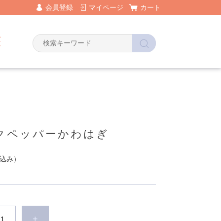
会員登録
マイページ
カート
クペッパーかわはぎ
込み）
+